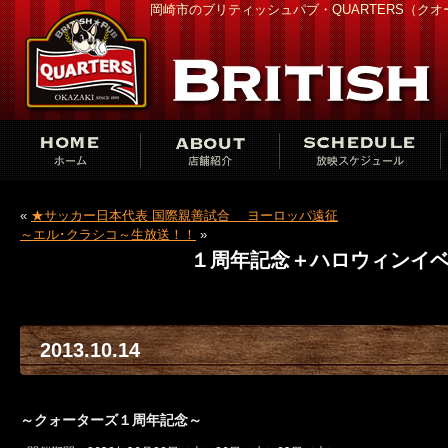
岡崎市のブリティッシュパブ・QUARTERS（ク
«
★サッカー日本代表 国際親善試合 ヨーロッパ遠征
～エル･クラシコ～生放送！！
»
１周年記念＋ハロウィンイ
2013.10.14
～クォーターズ１周年記念～