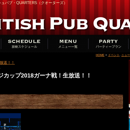
ュパブ・QUARTERS（クオーターズ）
HOME
>
イベント
,
ニュー
勝 生放送！！
»
ジカップ2018ガーナ戦！生放送！！