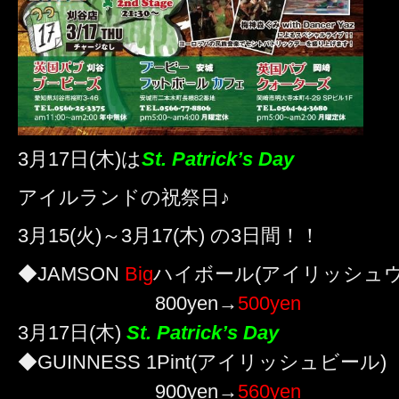
3月17日(木)は
St. Patrick’s Day
アイルランドの祝祭日♪
3月15(火)～3月17(木) の3日間！！
◆
JAMSON
Big
ハイボール(アイリッシュウ
800yen→
500yen
3月17日(木)
St. Patrick’s Day
◆GUINNESS 1Pint(アイリッシュビール)
900yen→
560yen