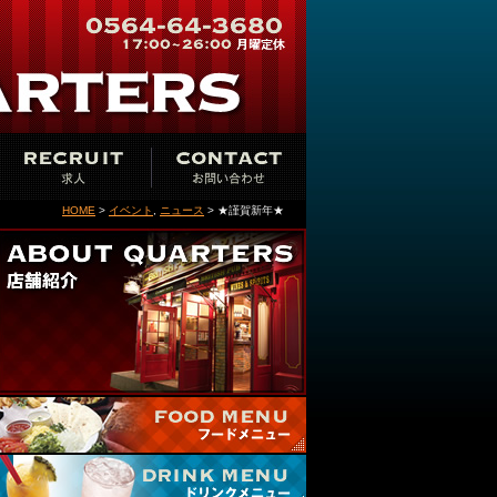
HOME
>
イベント
,
ニュース
> ★謹賀新年★