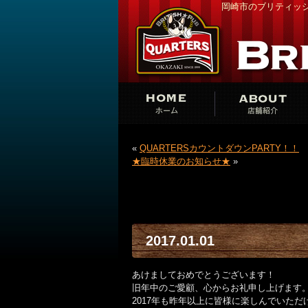
岡崎市のブリティッシ
«
QUARTERSカウントダウンPARTY！！
★臨時休業のお知らせ★
»
2017.01.01
あけましておめでとうございます！
旧年中のご愛顧、心からお礼申し上げます
2017年も昨年以上に皆様に楽しんでいた