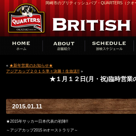
岡崎市のブリティッシュパブ・QUARTERS（ク
«
★新年営業のお知らせ★
アジアカップ２０１５準々決勝！生放送!!
»
★１月１２日(月・祝)臨時営業
2015.01.11
★2015年サッカー日本代表の初陣!!
～アジアカップ2015 inオーストラリア～