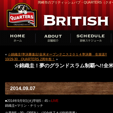
岡崎市のブリティッシュパブ・QUARTERS（ク
«
☆錦織圭!準決勝進出!全米オープンテニス２０１４準決勝 生放送!!
10/29-30 QUARTERS 2周年祭！
»
☆錦織圭！夢のグランドスラム制覇へ!!全米
2014.09.07
■2014年9月9日(火)早朝5：45～
LIVE
錦織圭×マリン・チリッチ
※早朝5：00～OPEN！（試合終了まで臨時営業）