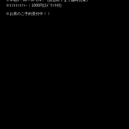
※ｴﾝﾄﾗﾝｽﾌｨｰ：1000円(1ﾄﾞﾘﾝｸ付)
※お席のご予約受付中！！