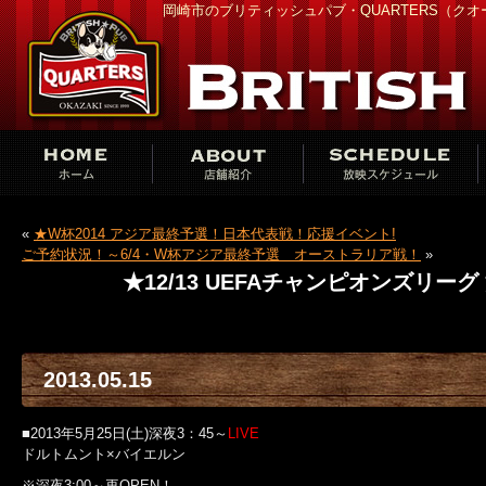
岡崎市のブリティッシュパブ・QUARTERS（ク
«
★W杯2014 アジア最終予選！日本代表戦！応援イベント!
ご予約状況！～6/4・W杯アジア最終予選 オーストラリア戦！
»
★12/13 UEFAチャンピオンズリー
2013.05.15
■2013年5月25日(土)深夜3：45～
LIVE
ドルトムント×バイエルン
※深夜3:00～再OPEN！