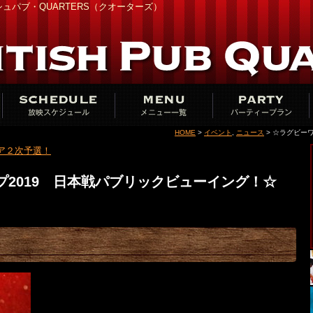
ュパブ・QUARTERS（クオーターズ）
HOME
>
イベント
,
ニュース
> ☆ラグビー
ジア２次予選！
2019 日本戦パブリックビューイング！☆