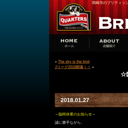
岡崎市のブリティッシ
«
The sky is the limit
Jリーグ2018開幕！！
»
☆
2018.01.27
～
臨時休業のお知らせ
～
誠に勝手ながら、