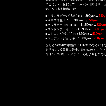
そこで、27日(水)と28日(木)の2日間は
気になる特別価格とは…
■キリンラガーﾏｸﾞﾅﾑｼﾞｮｯｷ：
890yen→
510y
■ギネス樽生１Pint：
900yen→
550yen
■パウラナーLong glass：
1,150yen→
830ye
■ロンドンプライド1Pint：
980yen→
600yen
■ストロングボウ1Pint：
890yen→
530yen
■ヴェデットジョッキ：
1,080yen→
790yen
なんとharfpintの価格で１Pint飲めちゃいま
お得なこの2日間に是非、遊びに来てくださ
皆様のご来店、スタッフ一同心よりお待ち