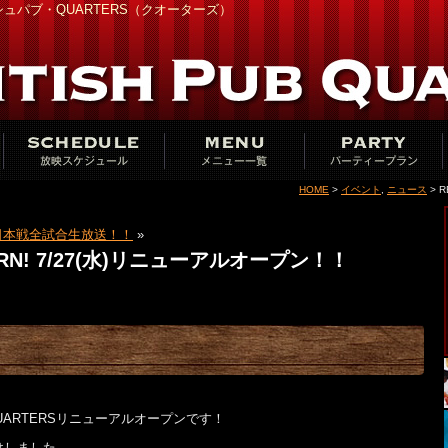
ュパブ・QUARTERS（クオーターズ）
HOME
>
イベント
,
ニュース
> 
ment !!日本戦全試合生放送！！
»
ORN! 7/27(水)リニューアルオープン！！
B QUARTERSリニューアルオープンです！
けしました。